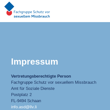
Impressum
Vertretungsberechtigte Person
Fachgruppe Schutz vor sexuellem Missbrauch
Amt für Soziale Dienste
Postplatz 2
FL-9494 Schaan
info.asd@llv.li